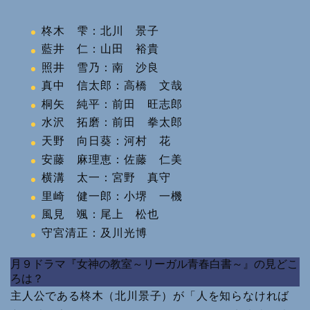
柊木 雫：北川 景子
藍井 仁：山田 裕貴
照井 雪乃：南 沙良
真中 信太郎：高橋 文哉
桐矢 純平：前田 旺志郎
水沢 拓磨：前田 拳太郎
天野 向日葵：河村 花
安藤 麻理恵：佐藤 仁美
横溝 太一：宮野 真守
里崎 健一郎：小堺 一機
風見 颯：尾上 松也
守宮清正：及川光博
月９ドラマ『女神の教室～リーガル青春白書～』の見どこ
ろは？
主人公である柊木（北川景子）が「人を知らなければ