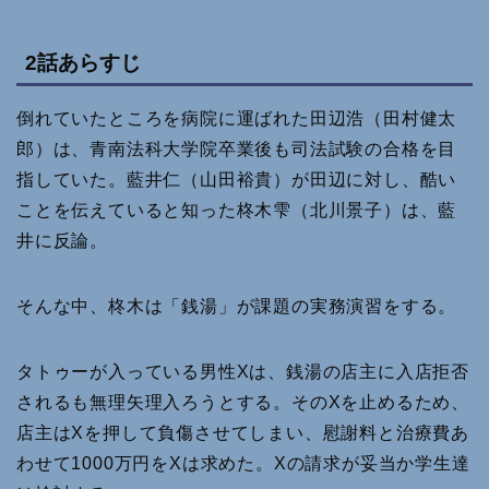
2話あらすじ
倒れていたところを病院に運ばれた田辺浩（田村健太
郎）は、青南法科大学院卒業後も司法試験の合格を目
指していた。藍井仁（山田裕貴）が田辺に対し、酷い
ことを伝えていると知った柊木雫（北川景子）は、藍
井に反論。
そんな中、柊木は「銭湯」が課題の実務演習をする。
タトゥーが入っている男性Xは、銭湯の店主に入店拒否
されるも無理矢理入ろうとする。そのXを止めるため、
店主はXを押して負傷させてしまい、慰謝料と治療費あ
わせて1000万円をXは求めた。Xの請求が妥当か学生達