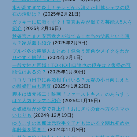
水が高すぎて炎上！テレビから消えた川越シェフの現
在の活動は？
(2025年2月21日)
ガッキーに広瀬すず？！當真あみが似てる芸能人5人を
紹介
(2025年2月16日)
秋篠宮さまと安西孝之が似てる！本当の父親という噂
も？家系図も紹介
(2025年2月9日)
ブルベ冬の芸能人まとめ！似合う髪色やメイクをわか
りやすく解説！
(2025年2月1日)
一般女性と再婚！TOKIO山口達也の現在は？復帰の可
能性はあるの？
(2025年1月30日)
ココリコ田中に再婚相手はいる？元嫁の小日向しえと
の離婚理由も調査
(2025年1月23日)
脚本は坂元裕二！映画『ファーストキス』のあらすじ
は？人気ドラマも紹介
(2025年1月15日)
石破総理が外交で炎上中！おにぎりの食べ方やスマホ
いじりも
(2024年12月19日)
ゆうこすの旦那は元歌手？子どもはいる？馴れ初めや
年齢差を調査！
(2024年11月9日)