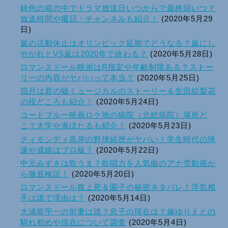
鈍色の箱の中でドラマ放送日いつからで最終回いつ？
放送時間や曜日・チャンネルも紹介！
(2020年5月29
日)
嵐の活動休止はオリンピック延期でどうなる？嵐にし
やがれとVS嵐は2020年で終わる？
(2020年5月28日)
ロマンスドール映画はR指定や年齢制限ある？ストー
リーの内容がヤバいって本当？
(2020年5月25日)
四月は君の嘘ミュージカルのストーリー＆生田絵梨花
の役どころも紹介！
(2020年5月24日)
コードブルー映画ロケ地の病院（北総病院）場所ど
こ？大学や海ほたるも紹介！
(2020年5月23日)
ティモンディ高岸の野球経歴がヤバい！学生時代の球
速や成績はプロ級？
(2020年5月22日)
中元みずきは歌うま？歌唱力を人気曲のアナ雪動画か
ら徹底検証！
(2020年5月20日)
ロマンスドール腹上死＆園子の秘密ネタバレ！浮気相
手は誰で理由は？
(2020年5月14日)
大浦龍宇一の前妻は誰？息子の現在は？嫁ゆりえとの
馴れ初めや現在について調査
(2020年5月4日)