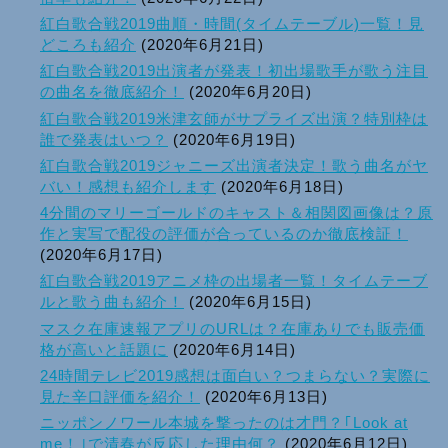
紅白歌合戦2019曲順・時間(タイムテーブル)一覧！見
どころも紹介
(2020年6月21日)
紅白歌合戦2019出演者が発表！初出場歌手が歌う注目
の曲名を徹底紹介！
(2020年6月20日)
紅白歌合戦2019米津玄師がサプライズ出演？特別枠は
誰で発表はいつ？
(2020年6月19日)
紅白歌合戦2019ジャニーズ出演者決定！歌う曲名がヤ
バい！感想も紹介します
(2020年6月18日)
4分間のマリーゴールドのキャスト＆相関図画像は？原
作と実写で配役の評価が合っているのか徹底検証！
(2020年6月17日)
紅白歌合戦2019アニメ枠の出場者一覧！タイムテーブ
ルと歌う曲も紹介！
(2020年6月15日)
マスク在庫速報アプリのURLは？在庫ありでも販売価
格が高いと話題に
(2020年6月14日)
24時間テレビ2019感想は面白い？つまらない？実際に
見た辛口評価を紹介！
(2020年6月13日)
ニッポンノワール本城を撃ったのは才門？｢Look at
me！｣で清春が反応した理由何？
(2020年6月12日)