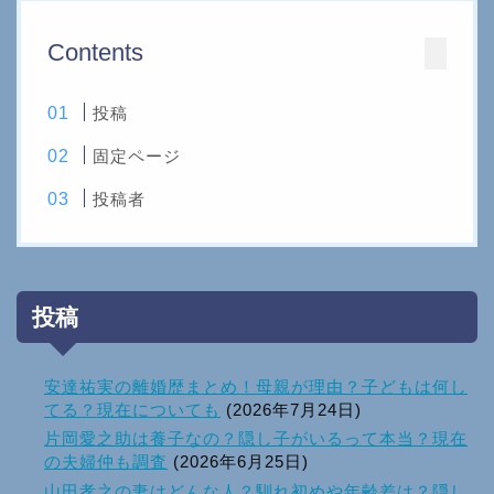
Contents
投稿
固定ページ
投稿者
投稿
安達祐実の離婚歴まとめ！母親が理由？子どもは何し
てる？現在についても
(2026年7月24日)
片岡愛之助は養子なの？隠し子がいるって本当？現在
の夫婦仲も調査
(2026年6月25日)
山田孝之の妻はどんな人？馴れ初めや年齢差は？隠し