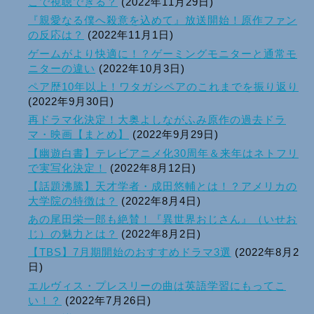
こで視聴できる？
(2022年11月29日)
『親愛なる僕へ殺意を込めて』放送開始！原作ファン
の反応は？
(2022年11月1日)
ゲームがより快適に！？ゲーミングモニターと通常モ
ニターの違い
(2022年10月3日)
ペア歴10年以上！ワタガシペアのこれまでを振り返り
(2022年9月30日)
再ドラマ化決定！大奥よしながふみ原作の過去ドラ
マ・映画【まとめ】
(2022年9月29日)
【幽遊白書】テレビアニメ化30周年＆来年はネトフリ
で実写化決定！
(2022年8月12日)
【話題沸騰】天才学者・成田悠輔とは！？アメリカの
大学院の特徴は？
(2022年8月4日)
あの尾田栄一郎も絶賛！『異世界おじさん』（いせお
じ）の魅力とは？
(2022年8月2日)
【TBS】7月期開始のおすすめドラマ3選
(2022年8月2
日)
エルヴィス・プレスリーの曲は英語学習にもってこ
い！？
(2022年7月26日)