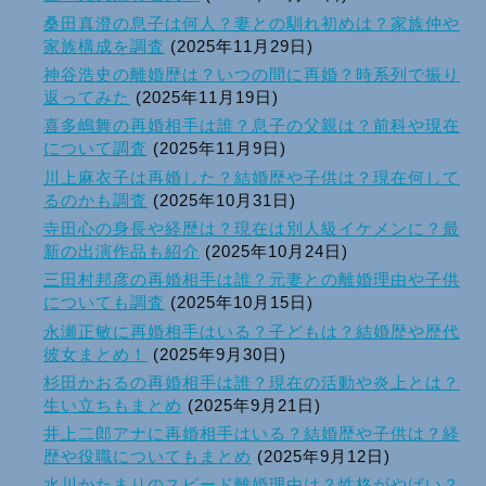
桑田真澄の息子は何人？妻との馴れ初めは？家族仲や
家族構成を調査
(2025年11月29日)
神谷浩史の離婚歴は？いつの間に再婚？時系列で振り
返ってみた
(2025年11月19日)
喜多嶋舞の再婚相手は誰？息子の父親は？前科や現在
について調査
(2025年11月9日)
川上麻衣子は再婚した？結婚歴や子供は？現在何して
るのかも調査
(2025年10月31日)
寺田心の身長や経歴は？現在は別人級イケメンに？最
新の出演作品も紹介
(2025年10月24日)
三田村邦彦の再婚相手は誰？元妻との離婚理由や子供
についても調査
(2025年10月15日)
永瀬正敏に再婚相手はいる？子どもは？結婚歴や歴代
彼女まとめ！
(2025年9月30日)
杉田かおるの再婚相手は誰？現在の活動や炎上とは？
生い立ちもまとめ
(2025年9月21日)
井上二郎アナに再婚相手はいる？結婚歴や子供は？経
歴や役職についてもまとめ
(2025年9月12日)
水川かたまりのスピード離婚理由は？性格がやばい？