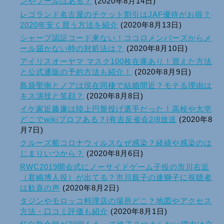
ンやプールはある？
(2020年8月14日)
レゴランド名古屋のチケット割引はJAF優待がお得？
2020年安く買う方法を紹介
(2020年8月13日)
シャープ認証コード来ない！ココロメンバーズからメ
ール届かない時の対処法は？
(2020年8月10日)
アイリスオーヤマ マスク100枚在庫あり！買えた方法
と公式通販の予約方法も紹介！
(2020年8月9日)
島袋聖南とノアは現在同棲で結婚間近？モテる理由は
キス演技と笑顔？
(2020年8月8日)
イケ家近藤廉は陸上円盤投げ選手だった！高校や大学
どこでwikiプロフある？|有吉反省会2/8放送
(2020年8
月7日)
クルーズ船コロナウィルスなぜ感染？経緯や感染のは
じまりいつから？
(2020年8月6日)
RWC2019開会式にノーサイドゲーム子役の市川右近
（君嶋博人役）が出てる？市川親子の連獅子に視聴者
は歓喜の声
(2020年8月2日)
タジンやモロッコ料理店の場所どこ？地図やアクセス
方法・口コミ評価も紹介
(2020年8月1日)