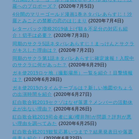
羅へのプロポーズ？
(2020年7月5日)
4分間のマリーゴールド漫画1巻ネタバレあらすじ！沙
羅とみことの禁断の恋のはじまり
(2020年7月4日)
レターパック増税2019値上げ額＆不足分の対応も紹
介！切手は必要？
(2020年7月3日)
同期のサクラ5話ネタバレあらすじ！まっけんとサクラ
がキスした理由は？
(2020年7月2日)
同期のサクラ第1話ネタバレあらすじ確定速報！入院中
のサクラに何があった？
(2020年6月29日)
ガキ使2019ロケ地（撮影場所）一覧を紹介！目撃情報
は？
(2020年6月28日)
ガキ使2019のタイムテーブルは？新しい地図やちょう
の出演時間を紹介
(2020年6月27日)
紅白歌合戦2019セクゾはなぜ落選？メンバーの活動休
止が出ない理由？
(2020年6月26日)
紅白歌合戦2019司会者に嵐(櫻井翔)が問題？評判が悪
い理由を調べてみた
(2020年6月25日)
紅白歌合戦2019観覧応募いつまで？結果発表日や落選
倍率も紹介！
(2020年6月22日)