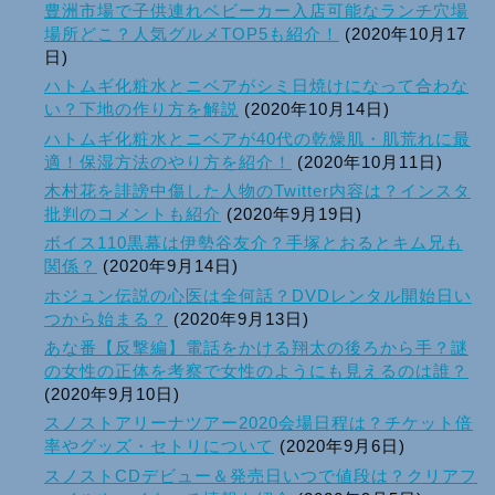
豊洲市場で子供連れベビーカー入店可能なランチ穴場
場所どこ？人気グルメTOP5も紹介！
(2020年10月17
日)
ハトムギ化粧水とニベアがシミ日焼けになって合わな
い？下地の作り方を解説
(2020年10月14日)
ハトムギ化粧水とニベアが40代の乾燥肌・肌荒れに最
適！保湿方法のやり方を紹介！
(2020年10月11日)
木村花を誹謗中傷した人物のTwitter内容は？インスタ
批判のコメントも紹介
(2020年9月19日)
ボイス110黒幕は伊勢谷友介？手塚とおるとキム兄も
関係？
(2020年9月14日)
ホジュン伝説の心医は全何話？DVDレンタル開始日い
つから始まる？
(2020年9月13日)
あな番【反撃編】電話をかける翔太の後ろから手？謎
の女性の正体を考察で女性のようにも見えるのは誰？
(2020年9月10日)
スノストアリーナツアー2020会場日程は？チケット倍
率やグッズ・セトリについて
(2020年9月6日)
スノストCDデビュー＆発売日いつで値段は？クリアフ