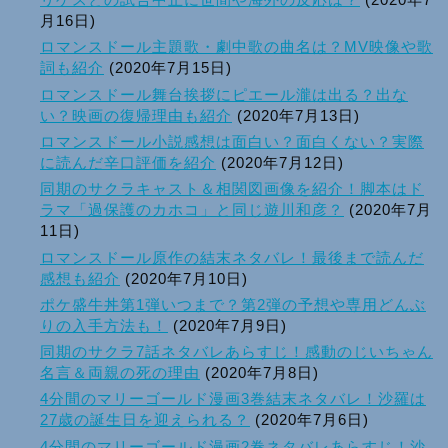
月16日)
ロマンスドール主題歌・劇中歌の曲名は？MV映像や歌
詞も紹介
(2020年7月15日)
ロマンスドール舞台挨拶にピエール瀧は出る？出な
い？映画の復帰理由も紹介
(2020年7月13日)
ロマンスドール小説感想は面白い？面白くない？実際
に読んだ辛口評価を紹介
(2020年7月12日)
同期のサクラキャスト＆相関図画像を紹介！脚本はド
ラマ「過保護のカホコ」と同じ遊川和彦？
(2020年7月
11日)
ロマンスドール原作の結末ネタバレ！最後まで読んだ
感想も紹介
(2020年7月10日)
ポケ盛牛丼第1弾いつまで？第2弾の予想や専用どんぶ
りの入手方法も！
(2020年7月9日)
同期のサクラ7話ネタバレあらすじ！感動のじいちゃん
名言＆両親の死の理由
(2020年7月8日)
4分間のマリーゴールド漫画3巻結末ネタバレ！沙羅は
27歳の誕生日を迎えられる？
(2020年7月6日)
4分間のマリーゴールド漫画2巻ネタバレあらすじ！沙