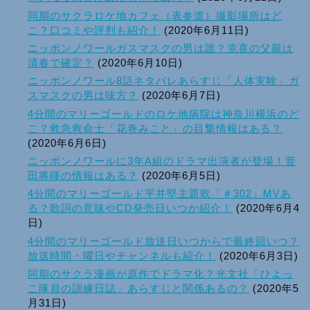
同期のサクラロケ地カフェ（表参道）撮影場所はど
こ？口コミや評判も紹介！
(2020年6月11日)
ニッポンノワールガスマスクの男は誰？克喜の父親は
清春で確定？
(2020年6月10日)
ニッポンノワール8話ネタバレあらすじ「人体実験」ガ
スマスクの男は味方？
(2020年6月7日)
4分間のマリーゴールドのロケ地病院は神奈川横浜のど
こ？救急救命士「花巻みこと」の目撃情報はある？
(2020年6月6日)
ニッポンノワールに3年A組のドラマ出演者が登場！菅
田将暉の情報はある？
(2020年6月5日)
4分間のマリーゴールド平井堅主題歌「＃302」MVあ
る？歌詞の意味やCD発売日いつか紹介！
(2020年6月4
日)
4分間のマリーゴールド放送日いつからで最終回いつ？
放送時間・曜日やチャンネルも紹介！
(2020年6月3日)
同期のサクラ漫画が原作でドラマ化？光文社「ひよっ
こ隊員の訓練日誌」あらすじと関係あるの？
(2020年5
月31日)