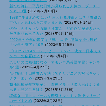
新たな流行！平凡な日常が見られる人気カップルチャ
ンネル3選
(2023年7月19日)
1988年生まれがやばいと言われる理由とは？「奇跡の
世代」と言われる芸能人まとめ
(2023年6月14日)
懐かしの少女マンガ誌「りぼん」どの作品が好きだっ
た？振り返ってみた
(2023年6月14日)
2022年の今年の漢字は『戦』…深い意味を持つ歴代
「今年の漢字」10選
(2023年5月19日)
『BOYS PLANET』デビューメンバー決定！日本人メ
ンバーの合否は？
(2023年5月4日)
楽しいのに勉強になる！オモシロ系英語学習チャンネ
ル5選
(2023年4月27日)
名作揃い！山崎賢人が演じてきたアニメ実写化キャラ
クターまとめ
(2023年3月29日)
菊池風磨が年下男子に！深夜ドラマ『隣の男はよく食
べる』見どころは？
(2023年3月27日)
謎解き、脳トレブームを牽引！レイトン教授シリーズ
のナゾまとめ
(2023年3月23日)