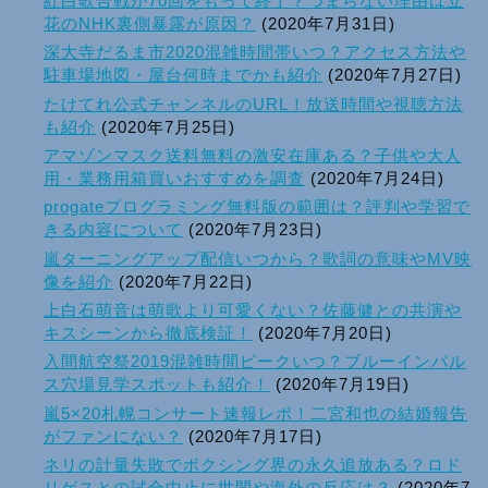
紅白歌合戦が70回をもって終了？つまらない理由は立
花のNHK裏側暴露が原因？
(2020年7月31日)
深大寺だるま市2020混雑時間帯いつ？アクセス方法や
駐車場地図・屋台何時までかも紹介
(2020年7月27日)
たけてれ公式チャンネルのURL！放送時間や視聴方法
も紹介
(2020年7月25日)
アマゾンマスク送料無料の激安在庫ある？子供や大人
用・業務用箱買いおすすめを調査
(2020年7月24日)
progateプログラミング無料版の範囲は？評判や学習で
きる内容について
(2020年7月23日)
嵐ターニングアップ配信いつから？歌詞の意味やMV映
像を紹介
(2020年7月22日)
上白石萌音は萌歌より可愛くない？佐藤健との共演や
キスシーンから徹底検証！
(2020年7月20日)
入間航空祭2019混雑時間ピークいつ？ブルーインパル
ス穴場見学スポットも紹介！
(2020年7月19日)
嵐5×20札幌コンサート速報レポ！二宮和也の結婚報告
がファンにない？
(2020年7月17日)
ネリの計量失敗でボクシング界の永久追放ある？ロド
リゲスとの試合中止に世間や海外の反応は？
(2020年7