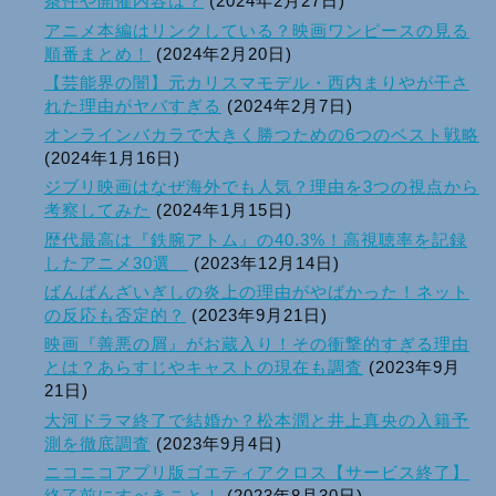
条件や開催内容は？
(2024年2月27日)
アニメ本編はリンクしている？映画ワンピースの見る
順番まとめ！
(2024年2月20日)
【芸能界の闇】元カリスマモデル・西内まりやが干さ
れた理由がヤバすぎる
(2024年2月7日)
オンラインバカラで大きく勝つための6つのベスト戦略
(2024年1月16日)
ジブリ映画はなぜ海外でも人気？理由を3つの視点から
考察してみた
(2024年1月15日)
歴代最高は『鉄腕アトム』の40.3%！高視聴率を記録
したアニメ30選
(2023年12月14日)
ばんばんざいぎしの炎上の理由がやばかった！ネット
の反応も否定的？
(2023年9月21日)
映画『善悪の屑』がお蔵入り！その衝撃的すぎる理由
とは？あらすじやキャストの現在も調査
(2023年9月
21日)
大河ドラマ終了で結婚か？松本潤と井上真央の入籍予
測を徹底調査
(2023年9月4日)
ニコニコアプリ版ゴエティアクロス【サービス終了】
終了前にすべきこと！
(2023年8月30日)