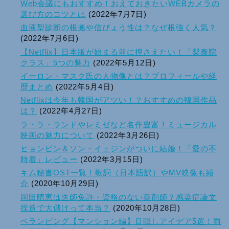
Web会議にもおすすめ！おえておきたいWEBカメラの
選び方のコツとは
(2022年7月7日)
血液型診断の根拠や信ぴょう性は？なぜ根強く人気？
(2022年7月6日)
【Netflix】日本版が始まる前に押さえたい！「梨泰院
クラス」5つの魅力
(2022年5月12日)
イーロン・マスク氏の人物像とは？プロフィールや経
歴まとめ
(2022年5月4日)
Netflixは今年も韓国がアツい！？おすすめの韓国作品
は？
(2022年4月27日)
ラ・ラ・ランドやレミゼなど名作豊富！ミュージカル
映画の魅力について
(2022年3月26日)
ヒョンビン＆ソン・イェジンがついに結婚！「愛の不
時着」レビュー
(2022年3月15日)
キム秘書OST一覧！歌詞（日本語訳）やMV映像も紹
介
(2020年10月29日)
岡田晴恵は医師免許・資格のない薬剤師？感染症論文
捏造で大儲けって本当？
(2020年10月28日)
ベランピング【マンション編】目隠しアイデア5選！雨