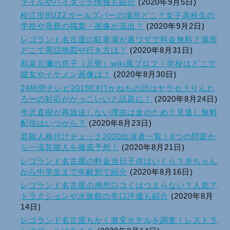
ァイルやハイタッチ情報も紹介
(2020年9月5日)
松江市BUZZガールズバーの場所どこ？女子高校生の
学校や母親の職業・画像が流出？
(2020年9月2日)
レゴランド名古屋の駐車場が裏ワザで料金無料？場所
どこで周辺地図や行き方は？
(2020年8月31日)
和泉元彌の息子（元聖）wiki風プロフ！学校はどこで
彼女やイケメン画像は？
(2020年8月30日)
24時間テレビ2019EXITかねちの話はヤラセ？りんた
ろーの対応がかっこいいと話題に！
(2020年8月24日)
半沢直樹が再放送しない理由は金のため？見逃し無料
配信はいつから？
(2020年8月23日)
芸能人格付けチェック2020出演者一覧！6つの問題か
ら一流芸能人を徹底予想！
(2020年8月21日)
レゴランド名古屋の料金当日子供はいくら？赤ちゃん
から中学生まで年齢別で紹介
(2020年8月16日)
レゴランド名古屋の感想口コミはつまらない？人気ア
トラクションや水族館の辛口評価も紹介
(2020年8月
14日)
レゴランド名古屋ちかく激安ホテルを調査！レストラ