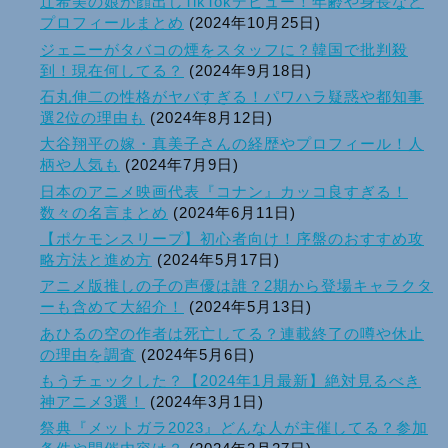
辻希美の娘が顔出しTikTokデビュー！年齢や身長など
プロフィールまとめ
(2024年10月25日)
ジェニーがタバコの煙をスタッフに？韓国で批判殺
到！現在何してる？
(2024年9月18日)
石丸伸二の性格がヤバすぎる！パワハラ疑惑や都知事
選2位の理由も
(2024年8月12日)
大谷翔平の嫁・真美子さんの経歴やプロフィール！人
柄や人気も
(2024年7月9日)
日本のアニメ映画代表『コナン』カッコ良すぎる！
数々の名言まとめ
(2024年6月11日)
【ポケモンスリープ】初心者向け！序盤のおすすめ攻
略方法と進め方
(2024年5月17日)
アニメ版推しの子の声優は誰？2期から登場キャラクタ
ーも含めて大紹介！
(2024年5月13日)
あひるの空の作者は死亡してる？連載終了の噂や休止
の理由を調査
(2024年5月6日)
もうチェックした？【2024年1月最新】絶対見るべき
神アニメ3選！
(2024年3月1日)
祭典『メットガラ2023』どんな人が主催してる？参加