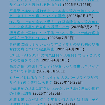
サイコパスと言われる理由とは
(2025年8月25日)
平井堅は病気で活動休止って本当？現在は何してる？
氷川きよしとの噂についても調査
(2025年8月4日)
河村隆一は何の病気？過去には発声障害も？現在何し
てる？全盛期の代表曲や活躍まとめ
(2025年7月21日)
望月理恵は再婚した？子供はいる？元夫との離婚理由
や現在の仕事について
(2025年7月9日)
真剣佑に隠し子がいるって本当？妻との馴れ初めや略
奪婚の噂について徹底調査
(2025年6月28日)
EXILE・ATSUSHIの病気は何？現在何してる？これま
での功績をまとめ
(2025年6月18日)
高梨沙羅は整形してる？顔が変わった理由は？メイク
についても調査
(2025年5月20日)
Bリーグを観るなら？おすすめのスポーツライブ配信
サイト3選！無料はある？
(2025年4月28日)
小嶋陽菜の旦那は誰？いつ結婚した？歴代彼氏や現在
の仕事も調査
(2025年4月20日)
杉浦太陽はなぜ金持ち？年収や収入源とは？隠し子や
逮捕歴の噂についても
(2025年3月21日)