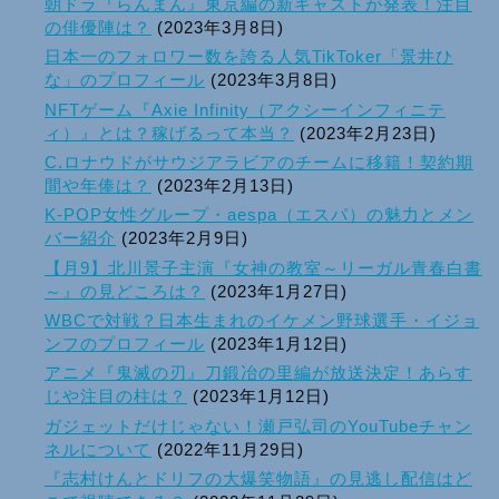
朝ドラ『らんまん』東京編の新キャストが発表！注目
の俳優陣は？
(2023年3月8日)
日本一のフォロワー数を誇る人気TikToker「景井ひ
な」のプロフィール
(2023年3月8日)
NFTゲーム『Axie Infinity（アクシーインフィニテ
ィ）』とは？稼げるって本当？
(2023年2月23日)
C.ロナウドがサウジアラビアのチームに移籍！契約期
間や年俸は？
(2023年2月13日)
K-POP女性グループ・aespa（エスパ）の魅力とメン
バー紹介
(2023年2月9日)
【月9】北川景子主演『女神の教室～リーガル青春白書
～』の見どころは？
(2023年1月27日)
WBCで対戦？日本生まれのイケメン野球選手・イジョ
ンフのプロフィール
(2023年1月12日)
アニメ『鬼滅の刃』刀鍛冶の里編が放送決定！あらす
じや注目の柱は？
(2023年1月12日)
ガジェットだけじゃない！瀬戸弘司のYouTubeチャン
ネルについて
(2022年11月29日)
『志村けんとドリフの大爆笑物語』の見逃し配信はど