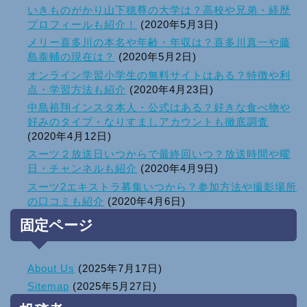
いきものがかり山下穂尊の大学は？高校や兄弟・経歴
プロフィールも紹介！
(2020年5月3日)
メリー喜多川の本名や年齢・年収は？喜多川真一や藤
島泰輔の現在は？
(2020年5月2日)
オンライン学習小学生の無料サイトはある？特徴や利
点・学習方法も紹介
(2020年4月23日)
中島裕翔インスタ本人・公式はある？好きな食べ物や
好みのタイプ・なりすましアカウントも徹底調査
(2020年4月12日)
スーツ２放送日いつからで最終回いつ？放送時間や曜
日・チャンネルも紹介
(2020年4月9日)
スーツ2エキストラ募集いつから？参加方法や撮影場所
の口コミも紹介
(2020年4月6日)
固定ページ
About Us
(2025年7月17日)
Sitemap
(2025年5月27日)