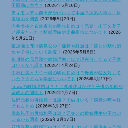
子騒動は本当？
(2026年6月10日)
ティモンディ前田がやばいって本当？病気の噂も！休
養理由を調査
(2026年5月30日)
今井美樹と布袋寅泰の馴れ初めは？元妻・山下久美子
と親友だった？離婚理由や楽曲提供についても
(2026
年5月21日)
葉加瀬太郎は病気なの？症状や経過は？嫁との馴れ初
めや子供について調査！
(2026年5月8日)
菊川怜の元旦那や離婚理由とは？現在何してる？子供
はいるかも調査
(2026年4月24日)
中村仁美と大竹一樹の馴れ初めは？母親が猛反対して
いた？子どもや学歴についても
(2026年4月17日)
miwaの離婚理由は？カナダ移住はなぜ？子供の年齢や
宗教との関係も
(2026年4月7日)
佐野元春の再婚相手は誰？子供はいる？病気の噂や経
歴もまとめ
(2026年3月27日)
高島礼子の再婚相手は誰？元夫との離婚理由や子供が
いるかも調査
(2026年3月17日)
花澤香菜の離婚理由は？子どもはいる？声優キャラや