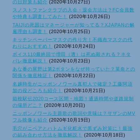
の日対策も紹介
(2020年10月27日)
スノストファンクラブの入会・退会方法は？FC会員数
や特典も調査してみた！
(2020年10月26日)
TAIJIの死因はマネージャーが知ってる？XJAPANの解
雇理由も調査！
(2020年10月25日)
キッチンペーパーマスクの作り方！不織布マスクの代
わりにおすすめ！
(2020年10月24日)
ボイス110最終回で増田（透）は死ぬ殺される？ネタ
バレ徹底解説！
(2020年10月23日)
あな番の尾野は第2ボタンをなぜ持っていた？菜奈との
関係を徹底検証！
(2020年10月22日)
名越時生がニッポンノワール真犯人で確定？工藤阿須
加の役どころも紹介！
(2020年10月21日)
箱根駅伝2020コース区間・地図！通過時間や道路規制
の場所どこ？
(2020年10月20日)
ニッポンノワール主題歌の歌詞や意味は？サザンのMV
フル映像も紹介
(2020年10月19日)
毛穴がニベアとハトムギ化粧水で黒ずみ対策に！最強
の組み合わせ方法を徹底解説！
(2020年10月18日)