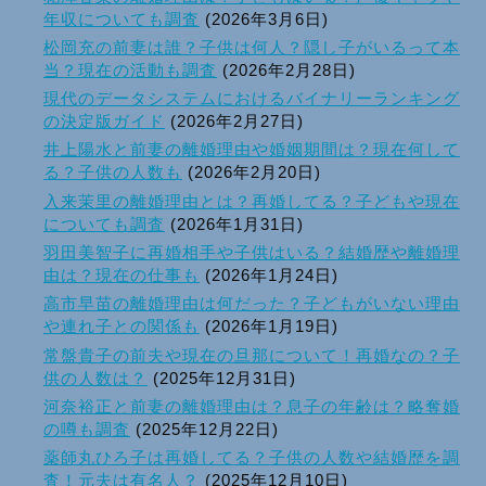
年収についても調査
(2026年3月6日)
松岡充の前妻は誰？子供は何人？隠し子がいるって本
当？現在の活動も調査
(2026年2月28日)
現代のデータシステムにおけるバイナリーランキング
の決定版ガイド
(2026年2月27日)
井上陽水と前妻の離婚理由や婚姻期間は？現在何して
る？子供の人数も
(2026年2月20日)
入来茉里の離婚理由とは？再婚してる？子どもや現在
についても調査
(2026年1月31日)
羽田美智子に再婚相手や子供はいる？結婚歴や離婚理
由は？現在の仕事も
(2026年1月24日)
高市早苗の離婚理由は何だった？子どもがいない理由
や連れ子との関係も
(2026年1月19日)
常盤貴子の前夫や現在の旦那について！再婚なの？子
供の人数は？
(2025年12月31日)
河奈裕正と前妻の離婚理由は？息子の年齢は？略奪婚
の噂も調査
(2025年12月22日)
薬師丸ひろ子は再婚してる？子供の人数や結婚歴を調
査！元夫は有名人？
(2025年12月10日)