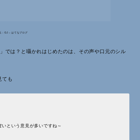
元：GJ – はてなブログ
介」では？と囁かれはじめたのは、その声や口元のシル
見ても
ぽいという意見が多いですね～