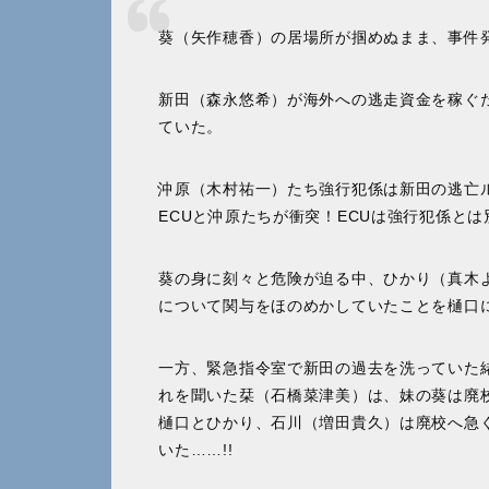
葵（矢作穂香）の居場所が掴めぬまま、事件
新田（森永悠希）が海外への逃走資金を稼ぐ
ていた。
沖原（木村祐一）たち強行犯係は新田の逃亡
ECUと沖原たちが衝突！ECUは強行犯係と
葵の身に刻々と危険が迫る中、ひかり（真木
について関与をほのめかしていたことを樋口
一方、緊急指令室で新田の過去を洗っていた
れを聞いた栞（石橋菜津美）は、妹の葵は廃
樋口とひかり、石川（増田貴久）は廃校へ急
いた……!!