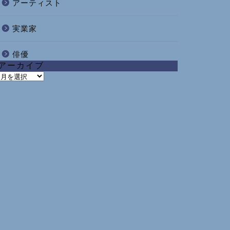
アーティスト
実業家
俳優
アーカイブ
ア
ー
カ
イ
ブ