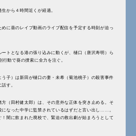
発生から４時間近くが経過。
ために葵のレイプ動画のライブ配信を予定する時刻が迫っ
ルートとなる港の張り込みに動くが、樋口（唐沢寿明）ら
は別行動で葵の捜索に全力を注ぐ。
よう子）は新田が樋口の妻・未希（菊池桃子）の殺害事件
に話す。
緒方（田村健太郎）は、その意外な正体を突き止める。そ
校になった中学に監禁されているはずだと言い出し……。
ぐ！闇に飲まれた廃校で、緊迫の救出劇が始まろうとして