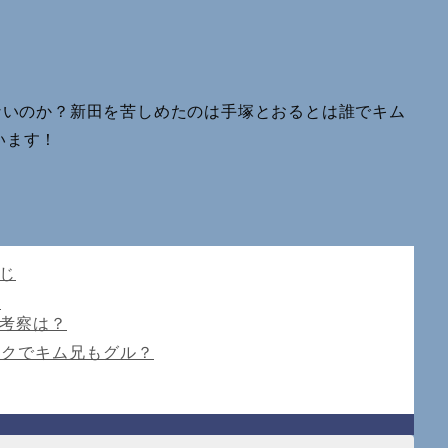
ないのか？新田を苦しめたのは手塚とおるとは誰でキム
います！
すじ
？
の考察は？
イクでキム兄もグル？