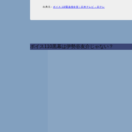
出典元：
ボイス 110緊急指令室｜日本テレビ – 日テレ
ボイス110黒幕は伊勢谷友介じゃない？