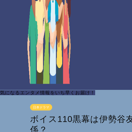
気になるエンタメ情報をいち早くお届け！
日本ドラマ
ボイス110黒幕は伊勢
係？