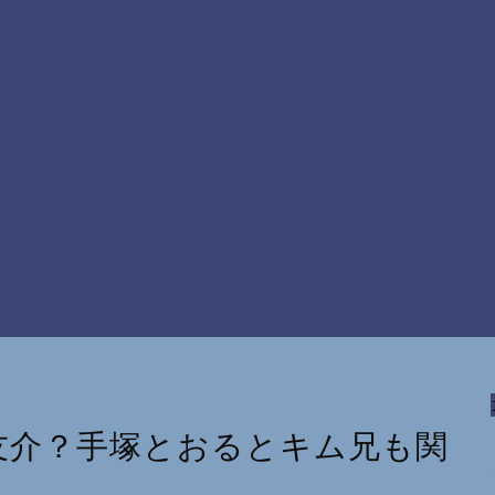
谷友介？手塚とおるとキム兄も関