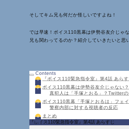
そしてキム兄も何だか怪しいですよね！
では早速！ボイス110黒幕は伊勢谷友介じゃ
兄も関わってるのか？紹介していきたいと思
Contents
『ボイス110緊急指令室』第4話 あら
ボイス110黒幕は伊勢谷友介じゃない
真犯人は「手塚とおる」？Twitter
ボイス110黒幕「手塚とおるは」フェ
警察内部に対する視聴者の反応
まとめ
『ボイス110緊急指令室』第4話 あらすじ