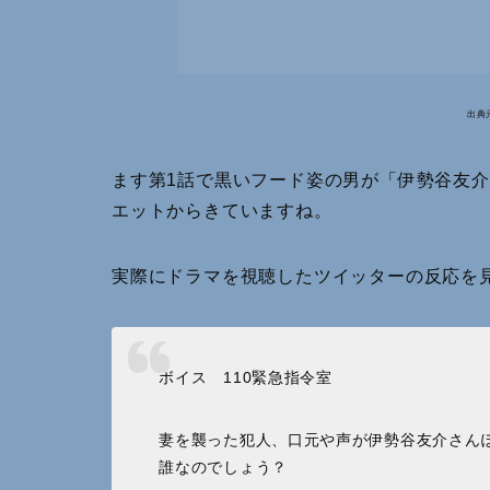
出典
ます第1話で黒いフード姿の男が「伊勢谷友
エットからきていますね。
実際にドラマを視聴したツイッターの反応を
ボイス 110緊急指令室
妻を襲った犯人、口元や声が伊勢谷友介さん
誰なのでしょう？