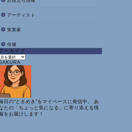
お役立ち情報
アーティスト
実業家
俳優
アーカイブ
ア
SAKURA
ー
カ
イ
ブ
毎日の“ときめき”をマイペースに発信中。 あ
なたの「ちょっと気になる」に寄り添える情
報をお届けします！