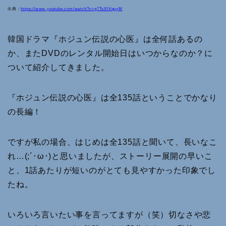
出典：
https://www.youtube.com/watch?v=g7TsXIVquyM
韓国ドラマ『ホジュン伝説の心医』は全何話あるの
か、またDVDのレンタル開始日はいつからなのか？に
ついて紹介してきました。
『ホジュン伝説の心医』は全135話ということでかなり
の長編！
ですが私の場合、はじめは全135話と聞いて、長いなこ
れ…(;´･ω･)と思いましたが、ストーリー展開の早いこ
と、1話あたりが短いのがとても見やすかった印象でし
たね。
いろいろ言いたい事を言ってますが（笑）切なさや悲