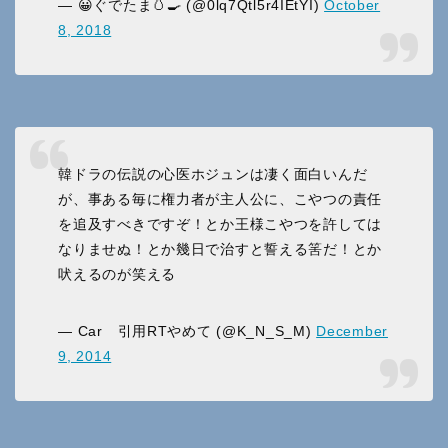
— 😀ぐでたま🥚🍳 (@0lq7Qtl5r4IEtYI)
October
8, 2018
韓ドラの伝説の心医ホジュンは凄く面白いんだ
が、事ある毎に権力者が主人公に、こやつの責任
を追及すべきですぞ！とか王様こやつを許しては
なりませぬ！とか幾日で治すと誓える筈だ！とか
吠えるのが笑える
— Car 引用RTやめて (@K_N_S_M)
December
9, 2014