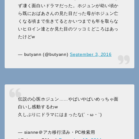
ず凄く面白いドラマだった。ホジュンが幼い頃か
ら既におばあさんの見た目だった母がホジュン亡
くなる頃まで生きてるとかいつまでも年を取らな
いヒロイン達とか見た目のツッコミどころはあっ
たけどw
— butyann (@butyann)
September 3, 2016
伝説の心医ホジュン……やばいやばいめっちゃ面
白いし感動するわw
久しぶりにドラマにはまったな(´・ω・`)
— sianne＠アカ移行済み・PC検索用