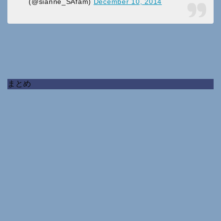
(@sianne_SAfam)
December 10, 2014
まとめ