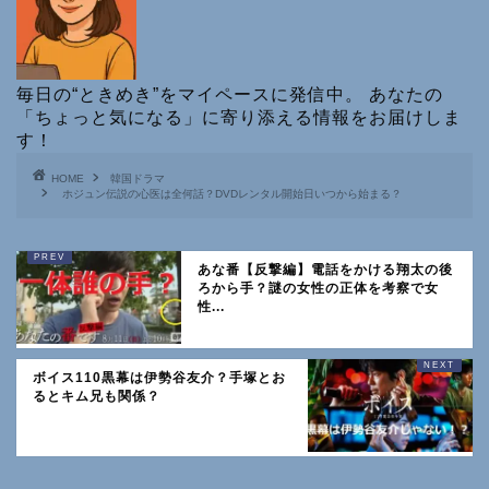
毎日の“ときめき”をマイペースに発信中。 あなたの
「ちょっと気になる」に寄り添える情報をお届けしま
す！
HOME
韓国ドラマ
ホジュン伝説の心医は全何話？DVDレンタル開始日いつから始まる？
あな番【反撃編】電話をかける翔太の後
ろから手？謎の女性の正体を考察で女
性...
ボイス110黒幕は伊勢谷友介？手塚とお
るとキム兄も関係？