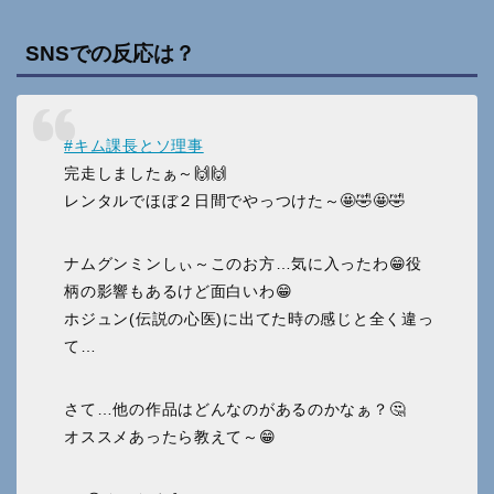
SNSでの反応は？
#キム課長とソ理事
完走しましたぁ～🙌🙌
レンタルでほぼ２日間でやっつけた～🤩🤣🤩🤣
ナムグンミンしぃ～このお方…気に入ったわ😁役
柄の影響もあるけど面白いわ😁
ホジュン(伝説の心医)に出てた時の感じと全く違っ
て…
さて…他の作品はどんなのがあるのかなぁ？🤔
オススメあったら教えて～😁