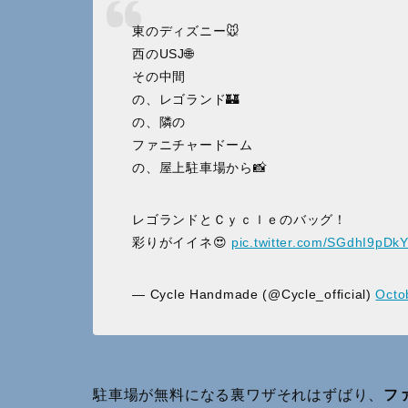
東のディズニー🐭
西のUSJ🌐
その中間
の、レゴランド🏰
の、隣の
ファニチャードーム
の、屋上駐車場から📸
レゴランドとＣｙｃｌｅのバッグ！
彩りがイイネ😍
pic.twitter.com/SGdhI9pDk
— Cycle Handmade (@Cycle_official)
Octo
駐車場が無料になる裏ワザそれはずばり、
フ