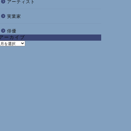
アーティスト
実業家
俳優
アーカイブ
ア
ー
カ
イ
ブ