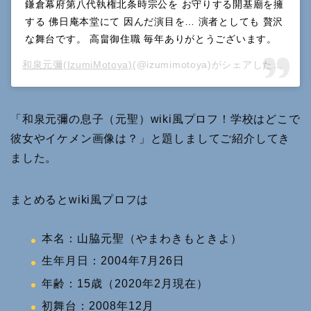
鎌倉幕府第八代執権北条時宗公を お守りする開基廟を擁
する 佛日庵本堂にて 因んだ演目を… 演者としても 贅沢
な舞台です。 高畠御住職 毎年ありがとうございます。
和泉元彌(IzumiMotoya)
(@izumimotoya)がシェアした投稿 –
「和泉元彌の息子（元聖）wiki風プロフ！学校はどこで
彼女やイケメン画像は？」と題しましてご紹介してき
ました。
まとめるとwiki風プロフは
本名：山脇元聖（やまわきもときよ）
生年月日：2004年7月26日
年齢：15歳（2020年2月現在）
初舞台：2008年12月