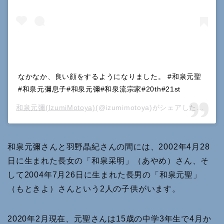
なかなか、良い顔をするようになりました。 #和泉元聖
#和泉元彌息子#和泉元彌#和泉流宗家#20th#21st
和泉元彌(IzumiMotoya)
(@izumimotoya)がシェアした投稿 –
和泉元彌さんと羽野晶紀さんの間には、2002年4月28
日に生まれた長女の「和泉采明」（あやめ）さん、そ
して2004年7月26日に生まれた長男の「和泉元聖」
（もときよ）さんという2人の子供がいます。
2020年2月現在、元聖さんは15歳の中学3年生で4月か