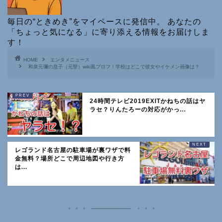
毎日の“ときめき”をマイペースに発信中。 あなたの
「ちょっと気になる」に寄り添える情報をお届けしま
す！
HOME
エンタメニュース
和泉元彌の息子（元聖）wiki風プロフ！学校はどこで彼女やイケメン画像は？
24時間テレビ2019EXITかねちの話はヤ
ラセ？りんたろーの対応がかっ...
レゴランド名古屋の駐車場が裏ワザで料
金無料？場所どこで周辺地図や行き方
は...