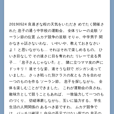
20190524 良過ぎな程の天気をいただき めでたく開催さ
れた 息子の通う中学校の運動会。 全体リレーの走順 ソ
ーラン節の位置 ムカデ競争の並順 そりゃ、中学男子 聞
かなきゃ話さないわな。 いやいや、教えておきなさい
よ！ と思いながらも… それはそれで楽しめるもの。 ひ
いき目なしで その速さに目を奪われた リレーで走る男
子… 「息子さんじゃない⁈」と、 隣に立つママ友の声に
ドッキリ！ 速そうな姿、速そうな顔で ガシガシ走って
いました。 さっき戦った別クラスの友とも 力を合わせ
一つのものを作る ソーラン節。 息子を探しながら、 全
体を楽しむことができました。 これが運動会の良さね。
敵味方として競うこともあれば、 一致協力して一つのも
のづくり、 切磋琢磨しながら、互いに協力する。 学生
生活の人間関係の あるべき姿ですわ。 ムカデ競争で
は、バッチリ確認！ 自分の手元ではない所での 息子の