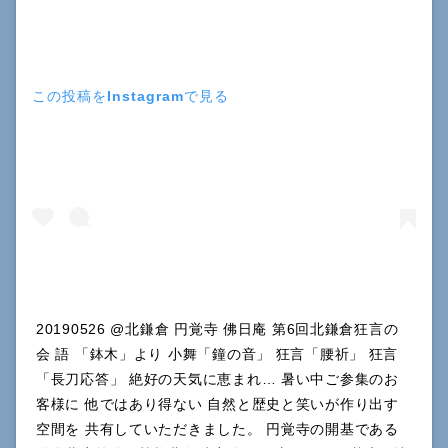
この投稿をInstagramで見る
20190526 @北鎌倉 円覚寺 佛日庵 第6回北鎌倉狂言の
会 語 「鉢木」より 小舞「鐘の音」 狂言「腰祈」 狂言
「長刀応答」 絶好の天気に恵まれ… 暑い中ご参集のお
客様に 他ではあり得ない 自然と歴史と笑いが作り出す
空間を 共有していただきました。 円覚寺の開基である