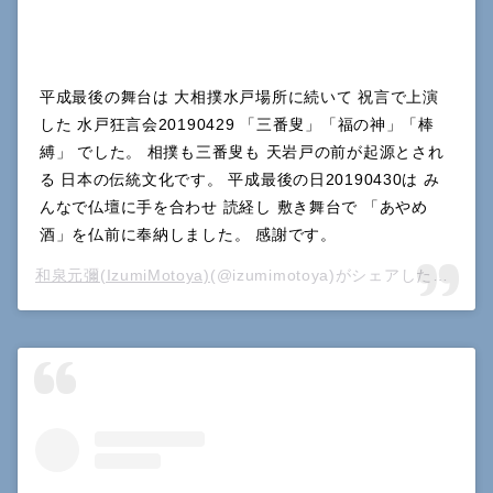
平成最後の舞台は 大相撲水戸場所に続いて 祝言で上演
した 水戸狂言会20190429 「三番叟」「福の神」「棒
縛」 でした。 相撲も三番叟も 天岩戸の前が起源とされ
る 日本の伝統文化です。 平成最後の日20190430は み
んなで仏壇に手を合わせ 読経し 敷き舞台で 「あやめ
酒」を仏前に奉納しました。 感謝です。
和泉元彌(IzumiMotoya)
(@izumimotoya)がシェアした投稿 –