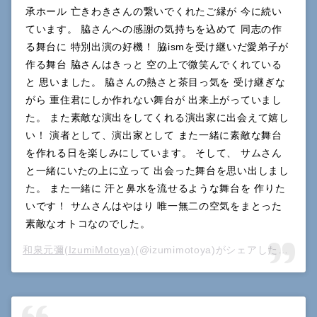
承ホール 亡きわきさんの繋いでくれたご縁が 今に続い
ています。 脇さんへの感謝の気持ちを込めて 同志の作
る舞台に 特別出演の好機！ 脇ismを受け継いだ愛弟子が
作る舞台 脇さんはきっと 空の上で微笑んでくれている
と 思いました。 脇さんの熱さと茶目っ気を 受け継ぎな
がら 重住君にしか作れない舞台が 出来上がっていまし
た。 また素敵な演出をしてくれる演出家に出会えて嬉し
い！ 演者として、演出家として また一緒に素敵な舞台
を作れる日を楽しみにしています。 そして、 サムさん
と一緒にいたの上に立って 出会った舞台を思い出しまし
た。 また一緒に 汗と鼻水を流せるような舞台を 作りた
いです！ サムさんはやはり 唯一無二の空気をまとった
素敵なオトコなのでした。
和泉元彌(IzumiMotoya)
(@izumimotoya)がシェアした投稿 –