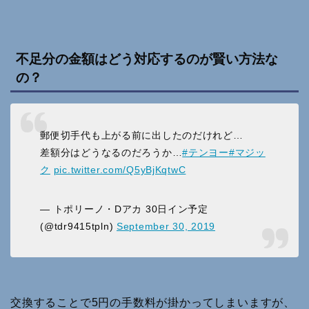
不足分の金額はどう対応するのが賢い方法な
の？
郵便切手代も上がる前に出したのだけれど…
差額分はどうなるのだろうか…
#テンヨー
#マジッ
ク
pic.twitter.com/Q5yBjKqtwC
— トポリーノ・Dアカ 30日イン予定
(@tdr9415tpln)
September 30, 2019
交換することで5円の手数料が掛かってしまいますが、