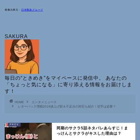
画像出典元：
日本郵政グループ
SAKURA
毎日の“ときめき”をマイペースに発信中。 あなたの
「ちょっと気になる」に寄り添える情報をお届けしま
す！
HOME
エンタメニュース
レターパック増税2019値上げ額＆不足分の対応も紹介！切手は必要？
同期のサクラ5話ネタバレあらすじ！ま
っけんとサクラがキスした理由は？