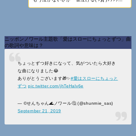
ニッポンノワール主題歌「愛はスローにちょっとずつ」曲
の歌詞や意味は？
ちょっとずつ好きになって、気がついたら大好き
な曲になりました😂
ありがとうございます🎁✨
#愛はスローにちょっと
ずつ
pic.twitter.com/jhTeHalv6e
— ©︎せんちゃん🌊ノワール🤔 (@shunmie_sas)
September 21, 2019