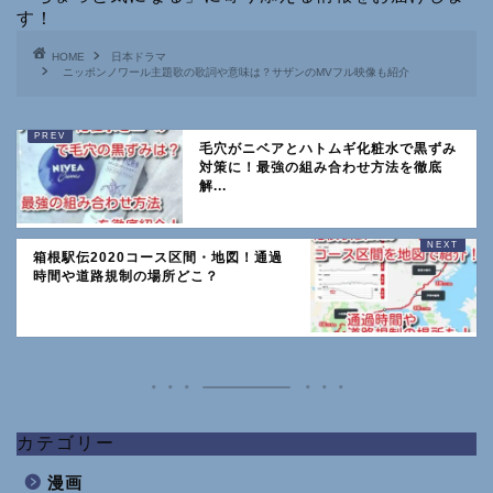
す！
HOME
日本ドラマ
ニッポンノワール主題歌の歌詞や意味は？サザンのMVフル映像も紹介
毛穴がニベアとハトムギ化粧水で黒ずみ
対策に！最強の組み合わせ方法を徹底
解...
箱根駅伝2020コース区間・地図！通過
時間や道路規制の場所どこ？
カテゴリー
漫画