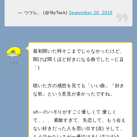
— つづら。 (@SlyTack)
September 28, 2019
最初聞いた時そこまでじゃなかったけど、
聞けば聞くほど好きになる曲でした～(;´Д
ぴよ吉
｀)
聴いた方の感想を見ても「いい曲」「好き
な歌」という意見が多かったですね。
uh～のハモりがすごく優しくて 優しく
て、、、 素敵すぎて、失恋して、もう会え
ない好きだった人を思い出す(涙) そして、
もう泣かないさが一番泣ける( ﾉД`)ｼｸｼｸ…