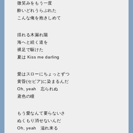
微笑みをもう一度
酔いどれうらぶれた
こんな俺を抱きしめて
揺れる木漏れ陽
海へと続く道を
裸足で駆けた
夏は Kiss me darling
愛はスローにちょっとずつ
黄昏(セピア)に染まるんだ
Oh, yeah 忘られぬ
鳶色の瞳
もう愛なんて要らないさ
ぬくもり消せないんだ
Oh, yeah 溢れ来る