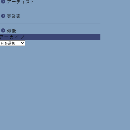
アーティスト
実業家
俳優
アーカイブ
ア
ー
カ
イ
ブ