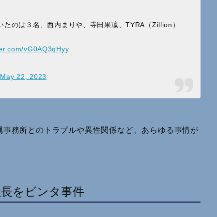
のは３名、西内まりや、寺田果凜、TYRA（Zillion）
tter.com/vG0AQ3qHyy
)
May 22, 2023
属事務所とのトラブルや異性関係など、あらゆる事情が
社長をビンタ事件