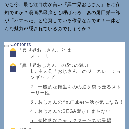
でも今、最も注目度が高い『異世界おじさん』をご存
知ですか？漫画界最強とも呼ばれる、あの尾田栄一郎
が「ハマった」と絶賛している作品なんです！一体ど
んな魅力が隠されているのでしょうか？
Contents
『異世界おじさん』とは
ストーリー
『異世界おじさん』の5つの魅力
1．主人公「おじさん」のジェネレーショ
ンギャップ
2．一般的な転生ものの逆を突っ走るスト
ーリー性
3．おじさんのYouTuber生活が気になる！
4．おじさんのSEGA愛が止まらない
5．個性的なキャラクターたちの登場