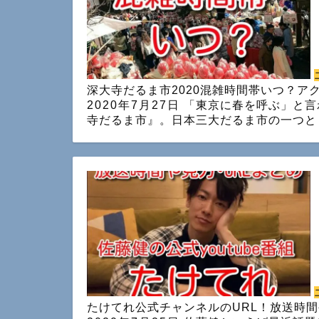
深大寺だるま市2020混雑時間帯いつ？
2020年7月27日
「東京に春を呼ぶ」と言
寺だるま市』。日本三大だるま市の一つと
たけてれ公式チャンネルのURL！放送時