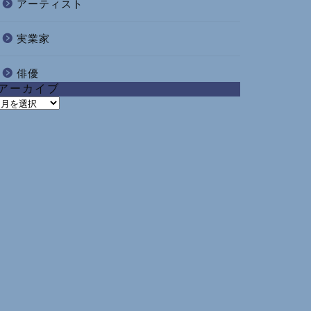
アーティスト
実業家
俳優
アーカイブ
ア
ー
カ
イ
ブ