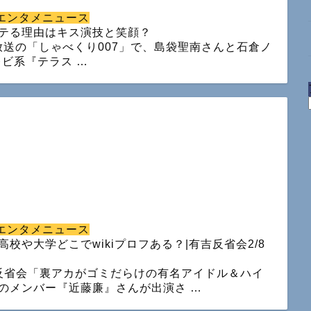
エンタメニュース
テる理由はキス演技と笑顔？
に放送の「しゃべくり007」で、島袋聖南さんと石倉ノ
レビ系『テラス …
エンタメニュース
や大学どこでwikiプロフある？|有吉反省会2/8
反省会「裏アカがゴミだらけの有名アイドル＆ハイ
のメンバー『近藤廉』さんが出演さ …