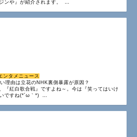
ジンや』が紹介されます。 …
エンタメニュース
い理由は立花のNHK裏側暴露が原因？
、『紅白歌合戦』ですよね～。今は『笑ってはいけ
すね(*´ω｀*) …